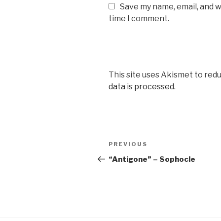
Save my name, email, and w
time I comment.
This site uses Akismet to red
data is processed
.
Post
PREVIOUS
Previous
navigation
Post
“Antigone” – Sophocle