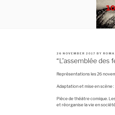
POSTED
26 NOVEMBER 2017
BY
ROMA
ON
“L’assemblée des 
Représentations les 26 novem
Adaptation et mise en scène 
Pièce de théâtre comique. Les
et réorganise la vie en sociét