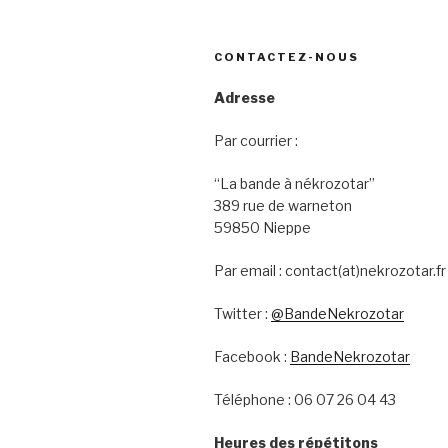
CONTACTEZ-NOUS
Adresse
Par courrier :
“La bande à nékrozotar”
389 rue de warneton
59850 Nieppe
Par email : contact(at)nekrozotar.fr
Twitter :
@BandeNekrozotar
Facebook :
BandeNekrozotar
Téléphone : 06 07 26 04 43
Heures des répétitons