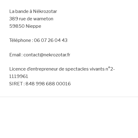
La bande à Nékrozotar
389 rue de warneton
59850 Nieppe
Téléphone : 06 07 26 04 43
Email : contact@nekrozotar.fr
Licence d’entrepreneur de spectacles vivants n°2-
1119961
SIRET : 848 998 688 00016
CONTACT
Vous pouvez nous contacter pour tout renseignement
par téléphone au 06 07 26 04 43 ou par email en écrivant
à contact@nekrozotar.fr